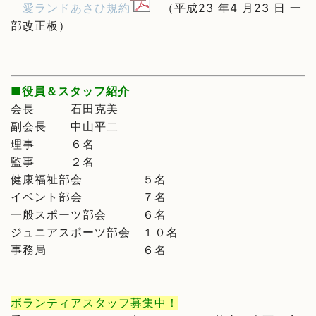
愛ランドあさひ規約
（平成23 年4 月23 日 一
部改正板）
■役員＆スタッフ紹介
会長
石田克美
副会長 中山平二
理事 ６名
監事 ２名
健康福祉部会 ５名
イベント
部会 ７
名
一般スポーツ部会 ６名
ジュニアスポーツ部会 １０名
事務局 ６名
ボランティアスタッフ募集中！