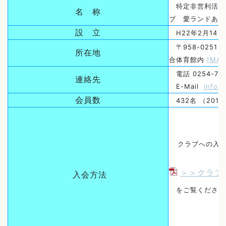
特定非営利活動
名 称
ブ 愛ランドあさ
設 立
H22年2月14日
〒958-0251
所在地
合体育館内
[MAP
電話 0254-72-1
連絡先
E-Mail
info@
会員数
432名 （201
クラブへの入
＞＞クラブ
入会方法
をご覧ください