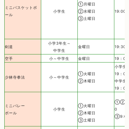
①月曜日
ミニバスケットボ
小学生
②水曜日
19:00
ール
③土曜日
小学3年生～
剣道
金曜日
19:30
中学生
空手
小～中学生
金曜日
19：00
小学生/
①火曜日
19：00
少林寺拳法
小～中学生
②木曜日
中学生/
19：00
①②19
ミニバレー
①火曜日
小学生
0
ボール
②木曜日
③9:00
③土曜日