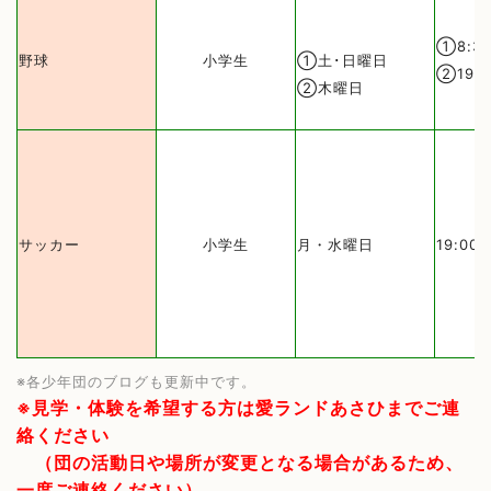
①8:30
野球
小学生
①土･日曜日
②19:0
②木曜日
サッカー
小学生
月・
水曜日
19:00
※各少年団のブログも更新中です。
※見学・体験を希望する方は愛ランドあさひまでご連
絡ください
（団の活動日や場所が変更となる場合があるため、
一度ご連絡ください）