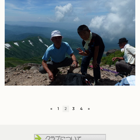
«
1
2
3
4
»