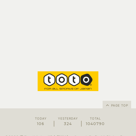
PAGE TOP
TODAY
YESTERDAY
TOTAL
106
324
1040790